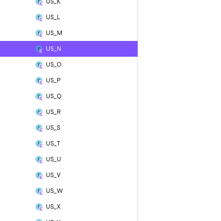
US_K
US_L
US_M
US_N
US_O
US_P
US_Q
US_R
US_S
US_T
US_U
US_V
US_W
US_X