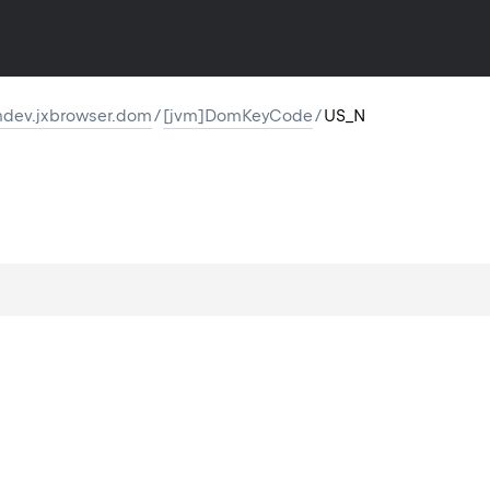
dev.jxbrowser.dom
/
[jvm]DomKeyCode
/
US_N