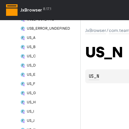
USB_RESERVED
8.17.1
JxBrowser
USB_ERROR_ROLL_OVER
USB_POST_FAIL
USB_ERROR_UNDEFINED
JxBrowser
/
com.team
US_A
US_N
US_B
US_C
US_D
US_E
US_N
US_F
US_G
US_H
US_I
US_J