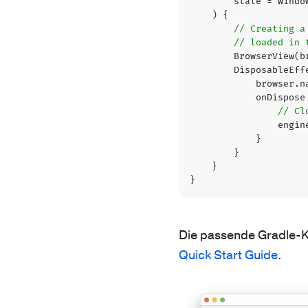
state
=
Windo
)
{
BrowserView
(
b
DisposableEff
browser
.
n
onDispose
engin
}
}
}
}
Die passende Gradle-Ko
Quick Start Guide
.