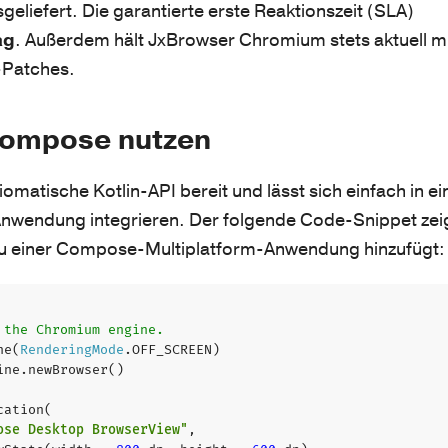
eliefert. Die garantierte erste Reaktionszeit (SLA)
ag
. Außerdem hält JxBrowser Chromium stets aktuell m
-Patches.
Compose nutzen
iomatische Kotlin-API bereit und lässt sich einfach in ei
wendung integrieren. Der folgende Code-Snippet zei
u einer Compose-Multiplatform-Anwendung hinzufügt:
ne
(
RenderingMode
.
OFF_SCREEN
)
ine
.
newBrowser
()
cation
(
ose Desktop BrowserView"
,