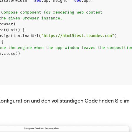
wState
(
width
=
800
.
dp
,
height
=
600
.
dp
),
rowser
)
ect
(
Unit
)
{
avigation
.
loadUrl
(
"https://html5test.teamdev.com"
)
{
e
.
close
()
nfiguration und den vollständigen Code finden Sie im