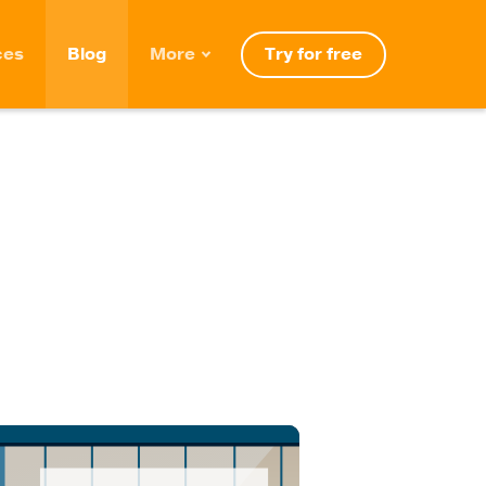
Try for free
ces
Blog
More
Roadmap
Migration
Releases
FAQ