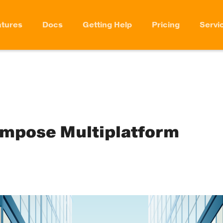
tures
Docs
Getting Help
Pricing
Servi
ompose Multiplatform