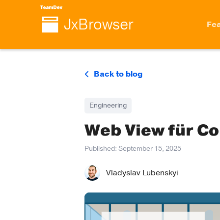
JxBrowser
Fea
Back to blog
Engineering
Web View für C
Published:
September 15, 2025
Vladyslav Lubenskyi