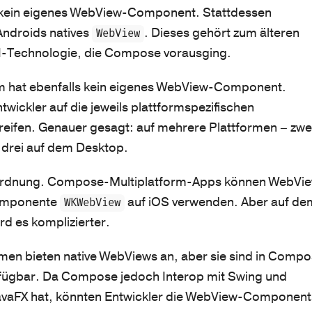
kein eigenes WebView-Component. Stattdessen
Androids natives
. Dieses gehört zum älteren
WebView
I-Technologie, die Compose vorausging.
 hat ebenfalls kein eigenes WebView-Component.
wickler auf die jeweils plattformspezifischen
ifen. Genauer gesagt: auf mehrere Plattformen – zwe
 drei auf dem Desktop.
in Ordnung. Compose-Multiplatform-Apps können WebVi
Komponente
auf iOS verwenden. Aber auf de
WKWebView
rd es komplizierter.
men bieten native WebViews an, aber sie sind in Comp
erfügbar. Da Compose jedoch Interop mit Swing und
JavaFX hat, könnten Entwickler die WebView-Component