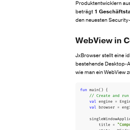
Produktentwicklern ausg
beträgt
1 Geschäftst
den neuesten Security
WebView in 
JxBrowser stellt eine id
bestehende Desktop-An
wie man ein WebView z
fun
main
()
{
val
engine
=
Engi
val
browser
=
eng
singleWindowAppli
title
=
"Comp