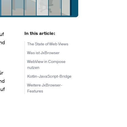
In this article:
uf
und
The State of Web Views
Was ist JxBrowser
WebView in Compose
nutzen
ür
Kotlin-JavaScript-Bridge
nd
Weitere JxBrowser-
auf
Features